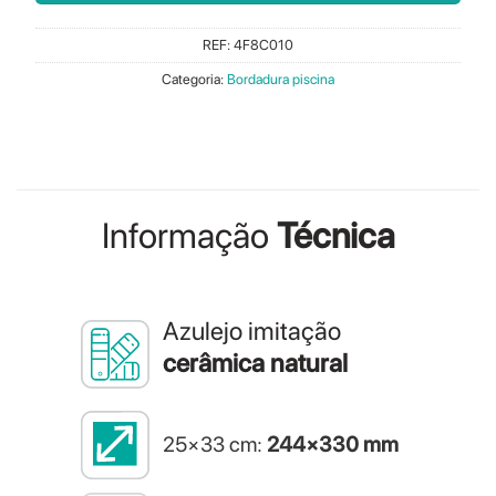
REF:
4F8C010
Categoria:
Bordadura piscina
Informação
Técnica
Azulejo imitação
cerâmica natural
25×33 cm:
244×330 mm