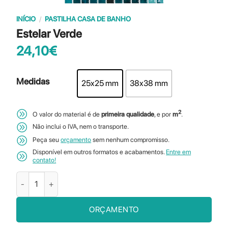
INÍCIO
/
PASTILHA CASA DE BANHO
Estelar Verde
24,10
€
Medidas
25x25 mm
38x38 mm
2
O valor do material é de
primeira qualidade
, e por
m
.
Não inclui o IVA, nem o transporte.
Peça seu
orçamento
sem nenhum compromisso.
Disponível em outros formatos e acabamentos.
Entre em
contato!
Quantidade de Estelar Verde
ORÇAMENTO