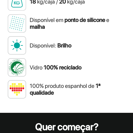
18
kg/caja /
20
kg/caja
Disponível em
ponto de silicone
e
malha
Disponível:
Brilho
Vidro
100% reciclado
100% produto espanhol de
1ª
qualidade
Quer começar?