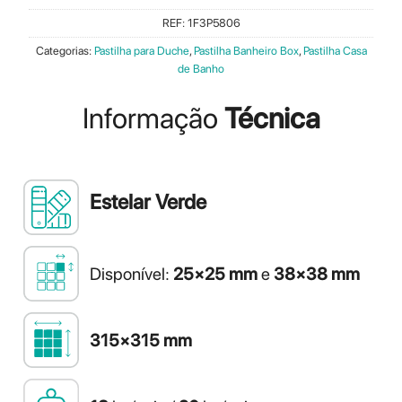
REF:
1F3P5806
Categorias:
Pastilha para Duche
,
Pastilha Banheiro Box
,
Pastilha Casa
de Banho
Informação
Técnica
Estelar Verde
Disponível:
25×25 mm
e
38×38 mm
315×315 mm