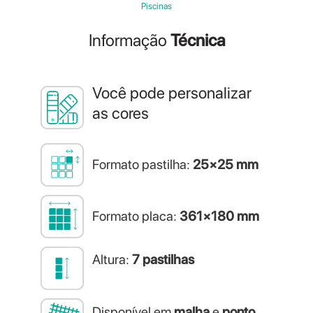
Piscinas
Informação
Técnica
Você pode personalizar
as cores
Formato pastilha:
25×25 mm
Formato placa:
361×180 mm
Altura:
7 pastilhas
Disponível em
malha
e
ponto