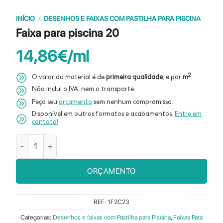
INÍCIO
/
DESENHOS E FAIXAS COM PASTILHA PARA PISCINA
Faixa para piscina 20
14,86
€
2
O valor do material é de
primeira qualidade
, e por
m
.
Não inclui o IVA, nem o transporte.
Peça seu
orçamento
sem nenhum compromisso.
Disponível em outros formatos e acabamentos.
Entre em
contato!
Quantidade de Faixa para piscina 20
ORÇAMENTO
REF:
1F2C23
Categorias:
Desenhos e faixas com Pastilha para Piscina
,
Faixas Para