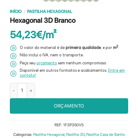
INÍCIO
/
PASTILHA HEXAGONAL
Hexagonal 3D Branco
54,23
€
2
O valor do material é de
primeira qualidade
, e por
m
.
Não inclui o IVA, nem o transporte.
Peça seu
orçamento
sem nenhum compromisso.
Disponível em outros formatos e acabamentos.
Entre em
contato!
Quantidade de Hexagonal 3D Branco
ORÇAMENTO
REF:
1F3P350V5
Categorias:
Pastilha Hexagonal
,
Pastilha 3D
,
Pastilha Casa de Banho