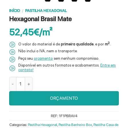
INÍCIO
/
PASTILHA HEXAGONAL
Hexagonal Brasil Mate
52,45
€
2
O valor do material é de
primeira qualidade
, e por
m
.
Não inclui o IVA, nem o transporte.
Peça seu
orçamento
sem nenhum compromisso.
Disponível em outros formatos e acabamentos.
Entre em
contato!
Quantidade de Hexagonal Brasil Mate
ORÇAMENTO
REF:
1F1PBRAV4
Categorias:
Pastilha Hexagonal
,
Pastilha Banheiro Box
,
Pastilha Casa de