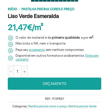
INÍCIO
/
PASTILHA PISCINA CORES E PREÇO
Liso Verde Esmeralda
21,47
€
2
O valor do material é de
primeira qualidade
, e por
m
.
Não inclui o IVA, nem o transporte.
Peça seu
orçamento
sem nenhum compromisso.
Disponível em outros formatos e acabamentos.
Entre em
contato!
Quantidade de Liso Verde Esmeralda
ORÇAMENTO
REF:
1F3P897
Categorias:
Pastilha piscina cores e preço
,
Pastilha piscina Verde