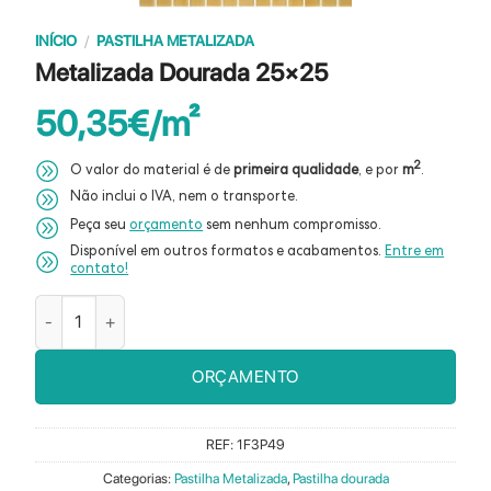
INÍCIO
/
PASTILHA METALIZADA
Metalizada Dourada 25×25
50,35
€
2
O valor do material é de
primeira qualidade
, e por
m
.
Não inclui o IVA, nem o transporte.
Peça seu
orçamento
sem nenhum compromisso.
Disponível em outros formatos e acabamentos.
Entre em
contato!
Quantidade de Metalizada Dourada 25x25
ORÇAMENTO
REF:
1F3P49
Categorias:
Pastilha Metalizada
,
Pastilha dourada