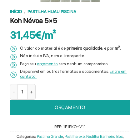
INÍCIO
/
PASTILHA HIJAU PISCINA
Koh Névoa 5×5
31,45
€
2
O valor do material é de
primeira qualidade
, e por
m
.
Não inclui o IVA, nem o transporte.
Peça seu
orçamento
sem nenhum compromisso.
Disponível em outros formatos e acabamentos.
Entre em
contato!
Quantidade de Koh Névoa 5×5
ORÇAMENTO
REF:
1F1PKOHV11
Categorias:
Pastilha Grande
,
Pastilha 5x5
,
Pastilha Banheiro Box
,