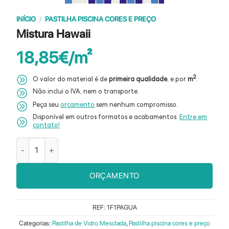
INÍCIO
/
PASTILHA PISCINA CORES E PREÇO
Mistura Hawaii
18,85
€
2
O valor do material é de
primeira qualidade
, e por
m
.
Não inclui o IVA, nem o transporte.
Peça seu
orçamento
sem nenhum compromisso.
Disponível em outros formatos e acabamentos.
Entre em
contato!
Quantidade de Mistura Hawaii
ORÇAMENTO
REF:
1F1PAGUA
Categorias:
Pastilha de Vidro Mesclada
,
Pastilha piscina cores e preço