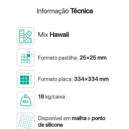
Informação
Técnica
Mix
Hawaii
Formato pastilha:
25×25 mm
Formato placa:
334×334 mm
18
kg/caixa
Disponível em
malha
e
ponto
de silicone