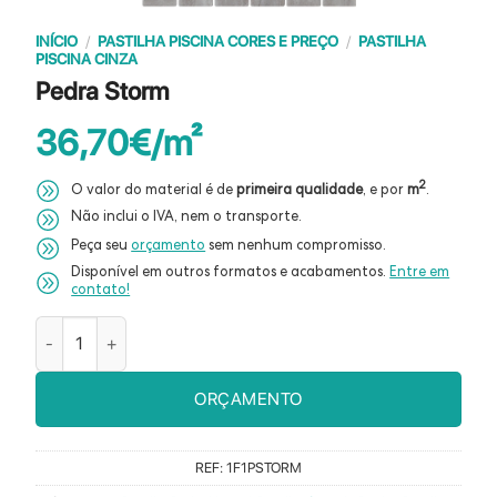
INÍCIO
/
PASTILHA PISCINA CORES E PREÇO
/
PASTILHA
PISCINA CINZA
Pedra Storm
36,70
€
2
O valor do material é de
primeira qualidade
, e por
m
.
Não inclui o IVA, nem o transporte.
Peça seu
orçamento
sem nenhum compromisso.
Disponível em outros formatos e acabamentos.
Entre em
contato!
Quantidade de Pedra Storm
ORÇAMENTO
REF:
1F1PSTORM