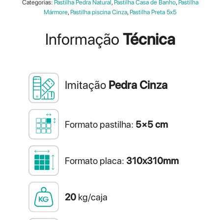
Categorias:
Pastilha Pedra Natural
,
Pastilha Casa de Banho
,
Pastilha
Mármore
,
Pastilha piscina Cinza
,
Pastilha Preta 5x5
Informação
Técnica
Imitação
Pedra Cinza
Formato pastilha:
5×5 cm
Formato placa:
310x310mm
20
kg/caja