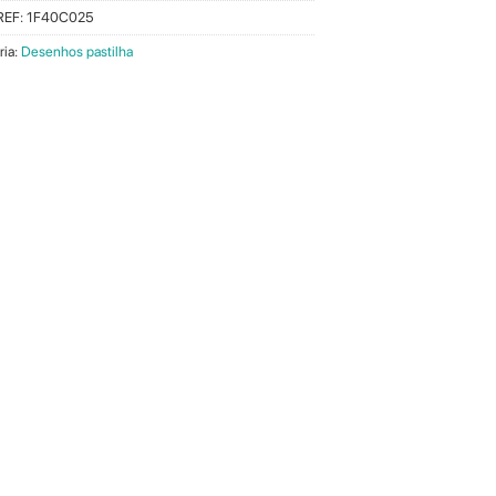
REF:
1F40C025
ria:
Desenhos pastilha