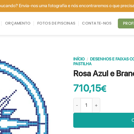
 bucando? Envia-nos uma fotografia e nós encontraremos o que preci
PROF
ORÇAMENTO
FOTOS DE PISCINAS
CONTATE-NOS
INÍCIO
/
DESENHOS E FAIXAS CO
PASTILHA
Rosa Azul e Bran
710,15
€
Quantidade de Rosa Azul e Bran